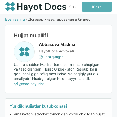
O'z
Kirish
Bosh sahifa
/
Договор инвестирования в бизнес
Hujjat muallifi
Abbasova Madina
HayotDocs Advokati
Tasdiqlangan
Ushbu shablon Madina tomonidan ishlab chiqilgan
va tasdiqlangan. Hujjat O'zbekiston Respublikasi
qonunchiligiga to'liq mos keladi va haqiqiy yuridik
amaliyotni hisobga olgan holda tayyorlanadi.
@madinayurist
Yuridik hujjatlar kutubxonasi
amaliyotchi advokat tomonidan ko'rib chiqilgan hujjat