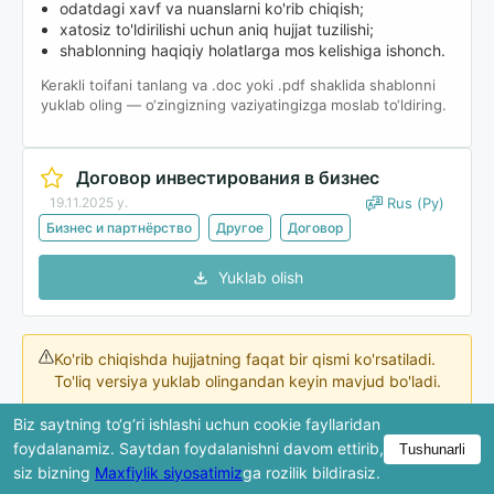
odatdagi xavf va nuanslarni ko'rib chiqish;
xatosiz to'ldirilishi uchun aniq hujjat tuzilishi;
shablonning haqiqiy holatlarga mos kelishiga ishonch.
Kerakli toifani tanlang va .doc yoki .pdf shaklida shablonni
yuklab oling — o‘zingizning vaziyatingizga moslab to‘ldiring.
Договор инвестирования в бизнес
19.11.2025 y.
Rus (Ру)
Бизнес и партнёрство
Другое
Договор
Yuklab olish
Ko'rib chiqishda hujjatning faqat bir qismi ko'rsatiladi.
To'liq versiya yuklab olingandan keyin mavjud bo'ladi.
Biz saytning to‘g‘ri ishlashi uchun cookie fayllaridan
foydalanamiz. Saytdan foydalanishni davom ettirib,
Tushunarli
ДОГОВОР № __
siz bizning
Maxfiylik siyosatimiz
ga rozilik bildirasiz.