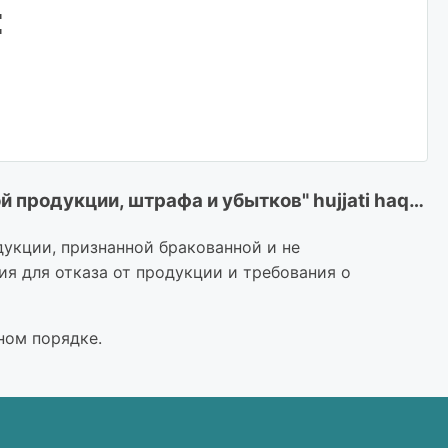
:
"Исковое заявление о взыскании стоимости забракованной продукции, штрафа и убытков" hujjati haqida ma’lumot
укции, признанной бракованной и не
я для отказа от продукции и требования о
ном порядке.