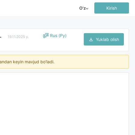
O'z
Kirish
родукции, штрафа и убытков
Rus (Ру)
19.11.2025 y.
Yuklab olish
ngandan keyin mavjud bo'ladi.