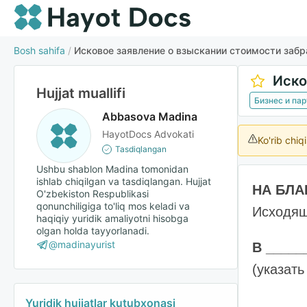
Bosh sahifa
/
Исковое заявление о взыскании стоимости заб
Hujjat muallifi
Бизнес и па
Abbasova Madina
HayotDocs Advokati
Ko'rib chiq
Tasdiqlangan
Ushbu shablon Madina tomonidan
ishlab chiqilgan va tasdiqlangan. Hujjat
НА БЛА
O'zbekiston Respublikasi
qonunchiligiga to'liq mos keladi va
Исходящ
haqiqiy yuridik amaliyotni hisobga
olgan holda tayyorlanadi.
@madinayurist
В _____
(указать
Yuridik hujjatlar kutubxonasi