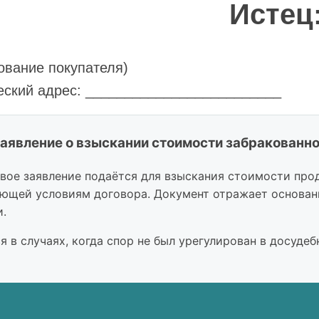
Истец
ование покупателя)
ский адрес: _________________________
____________
______________ в ____________________ банк
__________
вое заявление подаётся для взыскания стоимости прод
ющей условиям договора. Документ отражает основани
к:
.
ование поставщика)
я в случаях, когда спор не был урегулирован в досудеб
ский адрес: _________________________
____________
______________ в ____________________ банк