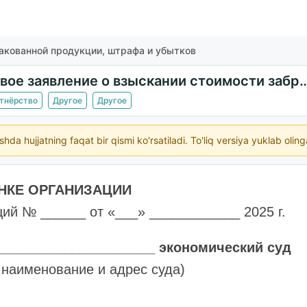
ракованной продукции, штрафа и убытков
Исковое заявление о взыскании стоимости забракованной п
ртнёрство
Другое
Другое
ishda hujjatning faqat bir qismi ko'rsatiladi. To'liq versiya yuklab oli
НКЕ ОРГАНИЗАЦИИ
ий № ______ от «___» ____________ 2025 г.
_____________________ экономический суд
 наименование и адрес суда)