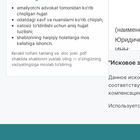
amaliyotchi advokat tomonidan ko'rib
chiqilgan hujjat
odatdagi xavf va nuanslarni ko'rib chiqish;
xatosiz to'ldirilishi uchun aniq hujjat
(наимен
tuzilishi;
shablonning haqiqiy holatlarga mos
Юридиче
kelishiga ishonch.
ИНН: __
Kerakli toifani tanlang va .doc yoki .pdf
р/с: __
shaklida shablonni yuklab oling — o‘zingizning
vaziyatingizga moslab to‘ldiring.
МФО: __
Данное иско
соответству
Ответчи
компенсации
(наимен
Используетс
Юридиче
ИНН: __
р/с: __