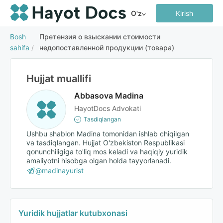
O'z
Kirish
Bosh
Претензия о взыскании стоимости
sahifa
/
недопоставленной продукции (товара)
Hujjat muallifi
Abbasova Madina
HayotDocs Advokati
Tasdiqlangan
Ushbu shablon Madina tomonidan ishlab chiqilgan
va tasdiqlangan. Hujjat O'zbekiston Respublikasi
qonunchiligiga to'liq mos keladi va haqiqiy yuridik
amaliyotni hisobga olgan holda tayyorlanadi.
@madinayurist
Yuridik hujjatlar kutubxonasi