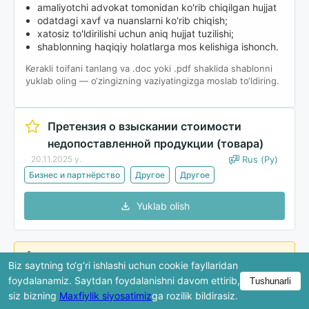
amaliyotchi advokat tomonidan ko'rib chiqilgan hujjat
odatdagi xavf va nuanslarni ko'rib chiqish;
xatosiz to'ldirilishi uchun aniq hujjat tuzilishi;
shablonning haqiqiy holatlarga mos kelishiga ishonch.
Kerakli toifani tanlang va .doc yoki .pdf shaklida shablonni
yuklab oling — o‘zingizning vaziyatingizga moslab to‘ldiring.
Претензия о взыскании стоимости
недопоставленной продукции (товара)
20.11.2025 y.
Rus (Ру)
Бизнес и партнёрство
Другое
Другое
Yuklab olish
Ko'rib chiqishda hujjatning faqat bir qismi ko'rsatiladi.
Biz saytning to‘g‘ri ishlashi uchun cookie fayllaridan
To'liq versiya yuklab olingandan keyin mavjud bo'ladi.
foydalanamiz. Saytdan foydalanishni davom ettirib,
Tushunarli
siz bizning
Maxfiylik siyosatimiz
ga rozilik bildirasiz.